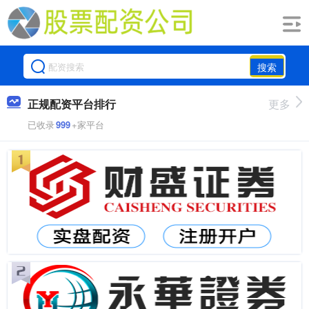
搜索
正规配资平台排行
更多
已收录
999
+家平台