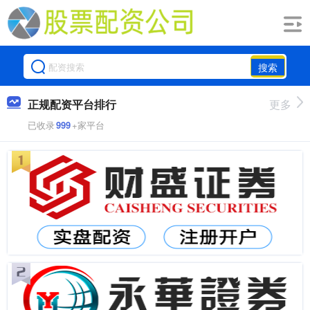
搜索
正规配资平台排行
更多
已收录
999
+家平台