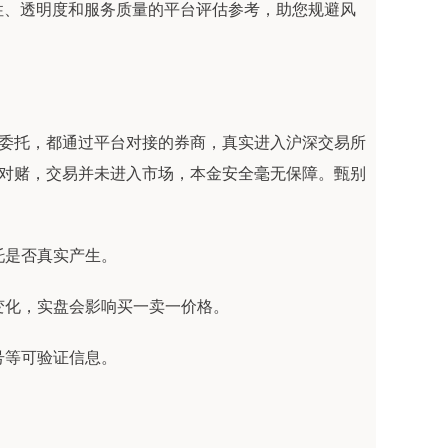
性、透明度和服务质量的平台评估参考，助您规避风
笔委托，都通过平台对接的券商，真实进入沪深交易所
者对赌，交易并未进入市场，本金安全毫无保障。甄别
委托是否真实产生。
口变化，实盘会影响买一卖一价格。
水号等可验证信息。