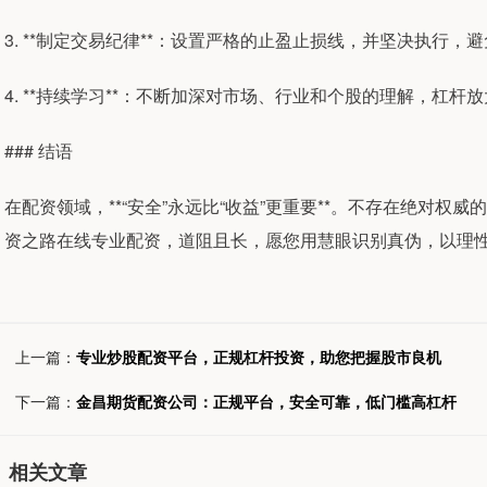
3. **制定交易纪律**：设置严格的止盈止损线，并坚决执行，
4. **持续学习**：不断加深对市场、行业和个股的理解，杠
### 结语
在配资领域，**“安全”永远比“收益”更重要**。不存在绝对权
资之路在线专业配资，道阻且长，愿您用慧眼识别真伪，以理
上一篇：
专业炒股配资平台，正规杠杆投资，助您把握股市良机
下一篇：
金昌期货配资公司：正规平台，安全可靠，低门槛高杠杆
相关文章