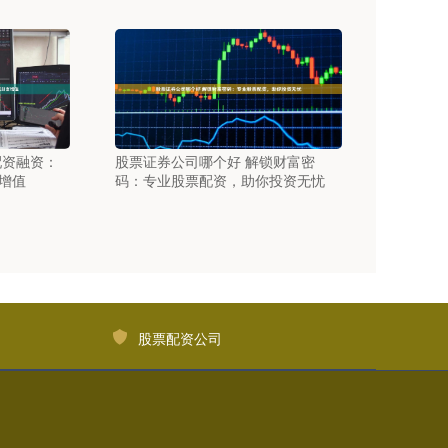
配资融资：
股票证券公司哪个好 解锁财富密
增值
码：专业股票配资，助你投资无忧
股票配资公司