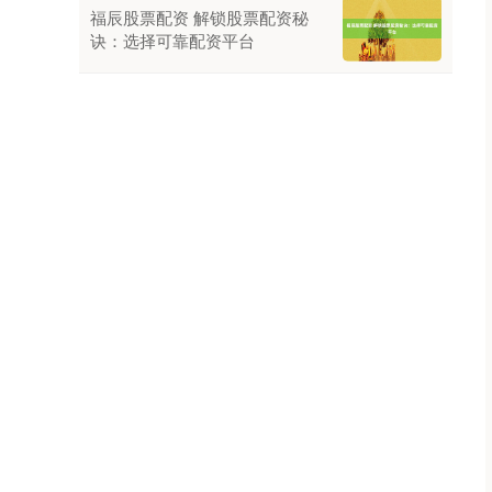
福辰股票配资 解锁股票配资秘
诀：选择可靠配资平台