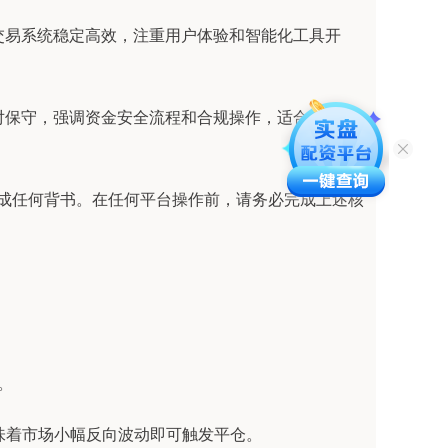
术见长，交易系统稳定高效，注重用户体验和智能化工具开
杆倍数相对保守，强调资金安全流程和合规操作，适合风险偏
构成任何背书。在任何平台操作前，请务必完成上述核
。
也意味着市场小幅反向波动即可触发平仓。