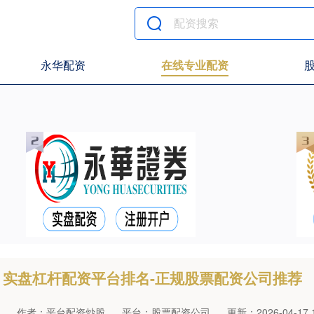
永华配资
在线专业配资
实盘杠杆配资平台排名-正规股票配资公司推荐
作者：平台配资炒股
平台：股票配资公司
更新：2026-04-17 1