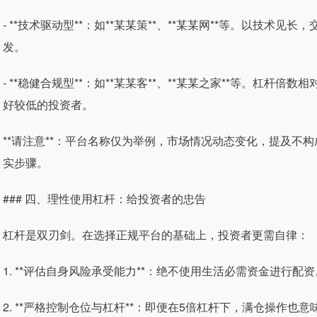
- **技术驱动型**：如**某某策**、**某某网**等。以技
发。
- **稳健合规型**：如**某某客**、**某某之家**等。杠
好较低的投资者。
**请注意**：平台名称仅为举例，市场情况动态变化，提及不
实步骤。
### 四、理性使用杠杆：给投资者的忠告
杠杆是双刃剑。在选择正规平台的基础上，投资者更需自律：
1. **评估自身风险承受能力**：绝不使用生活必需资金进行配资
2. **严格控制仓位与杠杆**：即便在5倍杠杆下，满仓操作