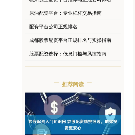
原油配资平台：专业杠杆交易指南
配资平台公司正规排名
成都股票配资平台正规排名与实操指南
股票配资选择：低息门槛与风控指南
推荐阅读