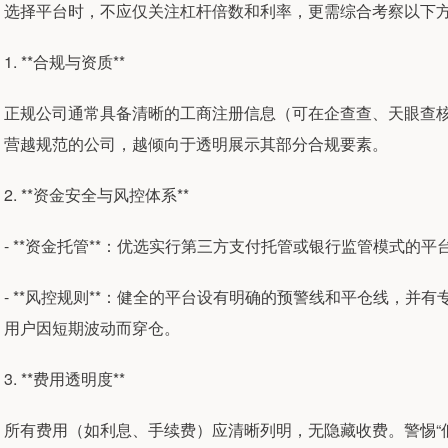
选择平台时，不应仅关注杠杆倍数和利率，更需综合考察以下
1. **合规与资质**
正规公司通常具备清晰的工商注册信息（可在企查查、天眼查
营越规范的公司，越倾向于透明展示其部分合规要素。
2. **资金安全与风控体系**
- **资金托管**：优选实行第三方支付托管或银行监管模式的
- **风控规则**：健全的平台设有明确的预警线和平仓线，
用户因短期波动而穿仓。
3. **费用透明度**
所有费用（如利息、手续费）应清晰列明，无隐藏收费。警惕“低