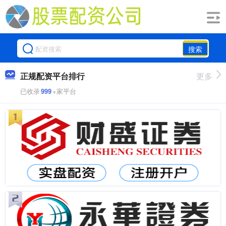
搜索
正规配资平台排行
更多
已收录
999
+家平台