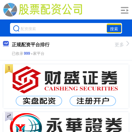
搜索
正规配资平台排行
更多
已收录
999
+家平台