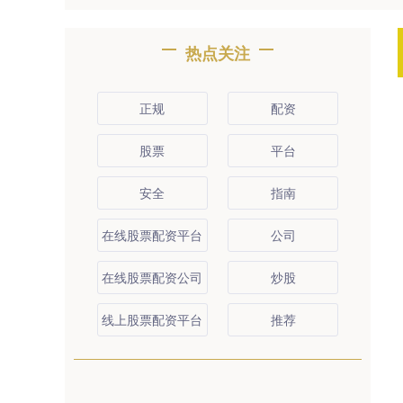
热点关注
正规
配资
股票
平台
安全
指南
在线股票配资平台
公司
在线股票配资公司
炒股
线上股票配资平台
推荐