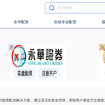
永华配资
在线专业配资
的股票配资解决方案。通过灵活的资金管理，帮助用户者提升交易能