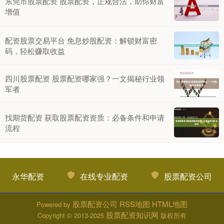
东莞市股票配资 股票配资，正规合法，助你财富
增值
配资股票交易平台 免息炒股配资：解锁财富密
码，轻松赚取收益
四川股票配资 股票配资哪家强？一文揭秘行业领
军者
找期货配资 获取股票配资资质：必备条件和申请
流程
永华配资
在线专业配资
股票配资公司
股票配资公司
RSS地图
HTML地图
Powered by
股票配资知识网
Copyright
© 2013-2025
版权所有