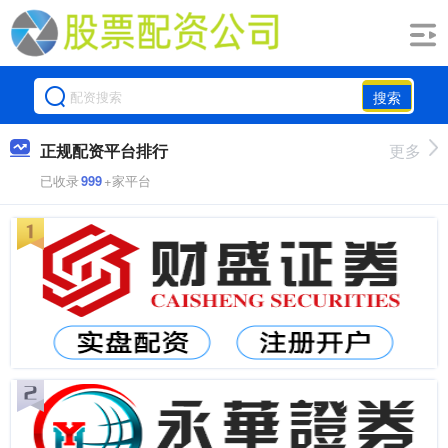
搜索
正规配资平台排行
更多
已收录
999
+家平台