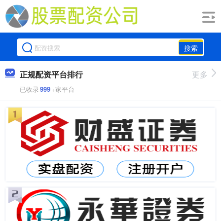
搜索
正规配资平台排行
更多
已收录
999
+家平台