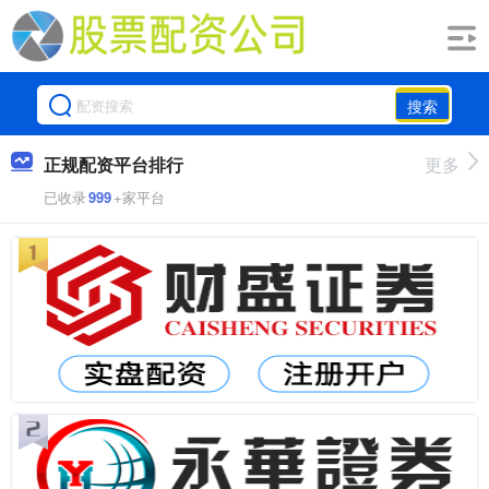
搜索
正规配资平台排行
更多
已收录
999
+家平台