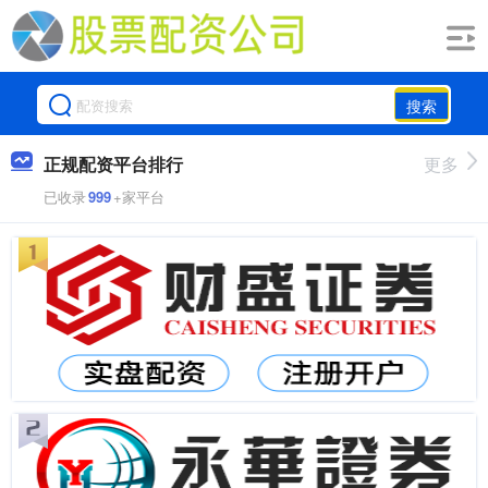
搜索
正规配资平台排行
更多
已收录
999
+家平台