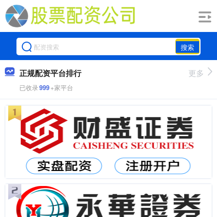
搜索
正规配资平台排行
更多
已收录
999
+家平台