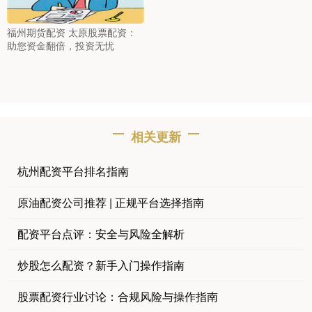
福州期货配资 太原股票配资：
助您资金翻倍，投资无忧
相关更新
杭州配资平台排名指南
原油配资公司推荐 | 正规平台选择指南
配资平台点评：安全与风险全解析
炒股怎么配资？新手入门操作指南
股票配资行业讨论：合规风险与操作指南