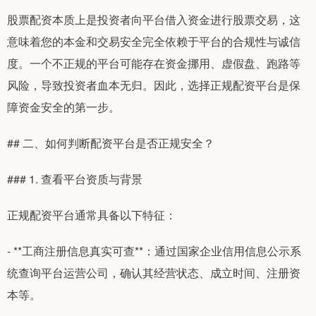
股票配资本质上是投资者向平台借入资金进行股票交易，这
意味着您的本金和交易安全完全依赖于平台的合规性与诚信
度。一个不正规的平台可能存在资金挪用、虚假盘、跑路等
风险，导致投资者血本无归。因此，选择正规配资平台是保
障资金安全的第一步。
## 二、如何判断配资平台是否正规安全？
### 1. 查看平台资质与背景
正规配资平台通常具备以下特征：
- **工商注册信息真实可查**：通过国家企业信用信息公示系
统查询平台运营公司，确认其经营状态、成立时间、注册资
本等。