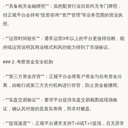
- **具备相关金融牌照**：虽然配资行业目前尚无专门牌照，
但正规平台会持有“投资咨询”“资产管理”等业务范围的营业执
照。
- **运营时间较长**：通常运营3年以上的平台更值得信赖，能
持续运营说明其商业模式和风控能力得到了市场验证。
### 2. 考察资金安全机制
- **第三方资金存管**：正规平台会将客户资金与自有资金分
离，由银行或第三方支付机构进行存管，防止资金被挪用。
- **实盘交易验证**：要求平台提供实盘交易截图或现场验
证，确认其对接的是真实券商，而非对赌盘。
- **提现速度**：正规平台通常支持T+0或T+1提现，且无异常