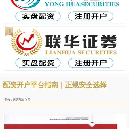
配资开户平台指南｜正规安全选择
平台：股票配资公司