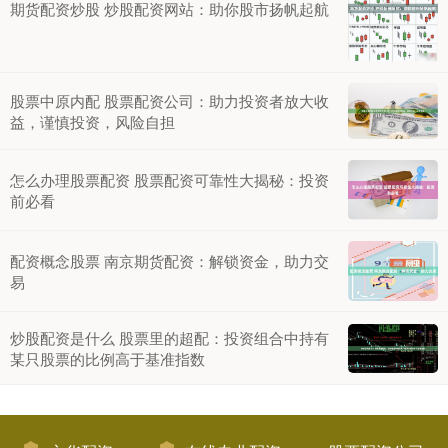
期货配资炒股 炒股配资网站：助你股市扬帆起航
股票中原内配 股票配资公司：助力投资者放大收
益，谨慎投资，风险自担
怎么办理股票配资 股票配资可靠性大揭秘：投资
前必看
配资概念股票 南京期货配资：解锁资金，助力交
易
炒股配资是什么 股票里的超配：投资组合中持有
某只股票的比例高于基准指数