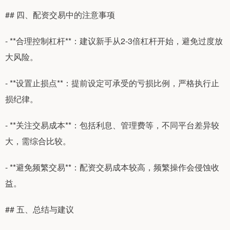
## 四、配资交易中的注意事项
- **合理控制杠杆**：建议新手从2-3倍杠杆开始，避免过度放
大风险。
- **设置止损点**：提前设定可承受的亏损比例，严格执行止
损纪律。
- **关注交易成本**：包括利息、管理费等，不同平台差异较
大，需综合比较。
- **避免频繁交易**：配资交易成本较高，频繁操作会侵蚀收
益。
## 五、总结与建议