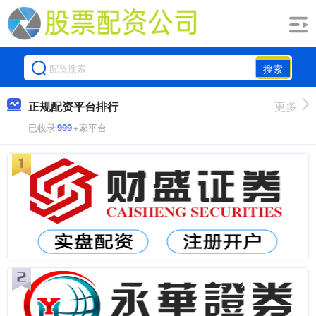
搜索
正规配资平台排行
更多
已收录
999
+家平台