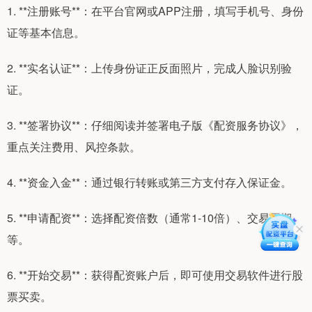
1. **注册账号**：在平台官网或APP注册，填写手机号、身份
证等基本信息。
2. **实名认证**：上传身份证正反面照片，完成人脸识别验
证。
3. **签署协议**：仔细阅读并签署电子版《配资服务协议》，
重点关注费用、风控条款。
4. **资金入金**：通过银行转账或第三方支付存入保证金。
5. **申请配资**：选择配资倍数（通常1-10倍）、交易周期
等。
6. **开始交易**：获得配资账户后，即可使用交易软件进行股
票买卖。