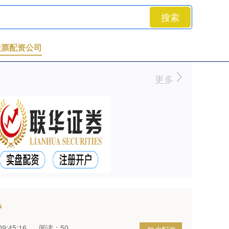
搜索
股票配资公司
更多
飞
9:45:16
阅读：50